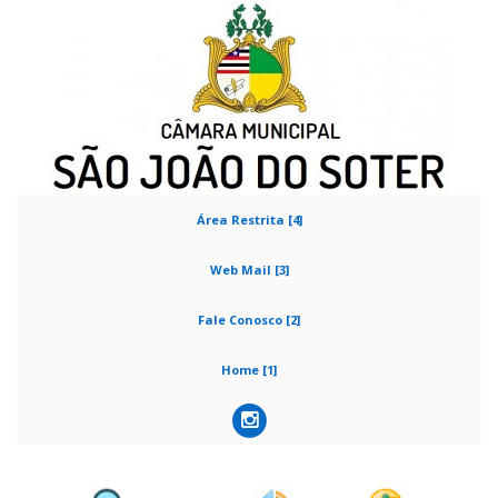
Área Restrita [4]
Web Mail [3]
Fale Conosco [2]
Home [1]