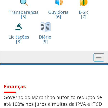
Transparência
Ouvidoria
E-Sic
[5]
[6]
[7]
Licitações
Diário
[8]
[9]
Toggl
navig
Finanças
Governo do Maranhão autoriza redução de
até 100% nos juros e multas de IPVA e ITCD