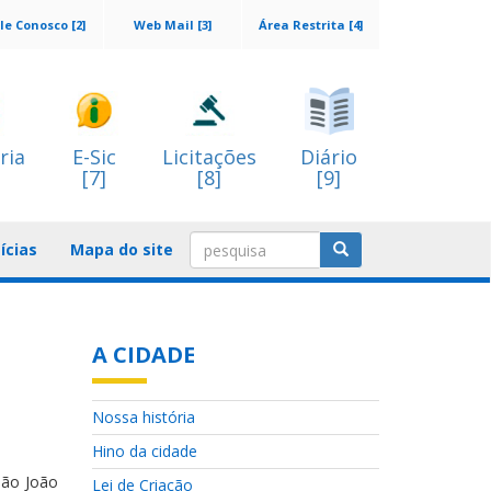
le Conosco [2]
Web Mail [3]
Área Restrita [4]
ria
E-Sic
Licitações
Diário
[7]
[8]
[9]
ícias
Mapa do site
A CIDADE
Nossa história
Hino da cidade
São João
Lei de Criação