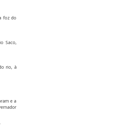
a foz do
io Saco,
o rio, à
pram e a
vernador
.