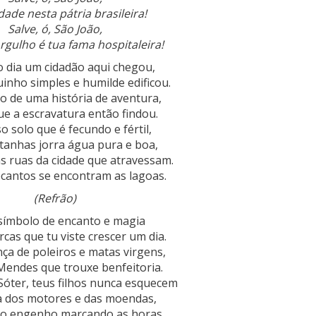
dade nesta pátria brasileira!
Salve, ó, São João,
rgulho é tua fama hospitaleira!
 dia um cidadão aqui chegou,
nho simples e humilde edificou.
o de uma história de aventura,
ue a escravatura então findou.
 solo que é fecundo e fértil,
anhas jorra água pura e boa,
 ruas da cidade que atravessam.
cantos se encontram as lagoas.
(Refrão)
símbolo de encanto e magia
rcas que tu viste crescer um dia.
ça de poleiros e matas virgens,
Mendes que trouxe benfeitoria.
Sóter, teus filhos nunca esquecem
 dos motores e das moendas,
do engenho marcando as horas,