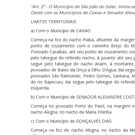
“Art. 2º - O Município de São João do Soter, limita
Oeste com os Municípios de Caxias e Senador Alex
LIMITES TERRITORIAIS
a) Com o Município de CAXIAS:
Começa na foz do riacho Piaba, afluente da margem 
ponto de cruzamento com o caminho Brejo do Mad
Povoado Caraíbas, até seu ponto de cruzamento com 
pelo talvegue do referido riacho, à jusante até seu
segue pelo talvegue do riacho Araim, à montante,
povoados de Baixo da Onça a Olho D’Água; daí segue
povoados São Raimundo, Pedro Gomes, Santana, Mo
do rio Itapecuru; daí segue pelo talvegue do refer
esquerda.
b) Com o Município de SENADOR ALEXANDRE COST
Começa no povoado Porto do Paiol, na margem esq
riacho Alegria, no riacho da Maria Fininha.
c) Com o Município de GONÇALVES DIAS:
Começa na foz do riacho Alegria; no riacho da Ma