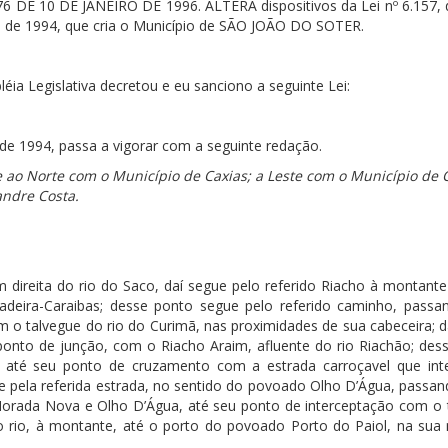
576 DE 10 DE JANEIRO DE 1996. ALTERA dispositivos da Lei nº 6.157, 
de 1994, que cria o Município de SÃO JOÃO DO SOTER.
ia Legislativa decretou e eu sanciono a seguinte Lei:
 de 1994, passa a vigorar com a seguinte redação.
-se ao Norte com o Município de Caxias; a Leste com o Município de 
andre Costa.
direita do rio do Saco, daí segue pelo referido Riacho à montante
eira-Caraibas; desse ponto segue pelo referido caminho, passa
o talvegue do rio do Curimã, nas proximidades de sua cabeceira; d
 ponto de junção, com o Riacho Araim, afluente do rio Riachão; des
 até seu ponto de cruzamento com a estrada carroçavel que inte
 pela referida estrada, no sentido do povoado Olho D’Água, passan
rada Nova e Olho D’Água, até seu ponto de interceptação com o 
ido rio, à montante, até o porto do povoado Porto do Paiol, na su