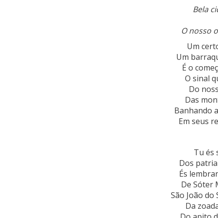
Bela ci
O nosso o
Um certo
Um barraqui
É o começ
O sinal q
Do nosso
Das mont
Banhando as
Em seus re
Tu és 
Dos patria
És lembran
De Sóter 
São João do 
Da zoada
Do apito 