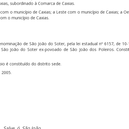
xias, subordinado à Comarca de Caxias.
 com o município de Caxias; a Leste com o município de Caxias; a O
com o município de Caxias.
enominação de São João do Soter, pela lei estadual nº 6157, de 10-
 São João do Soter ex-povoado de São João dos Poleiros. Consti
io é constituído do distrito sede.
 2005.
Salve, ó, São João,