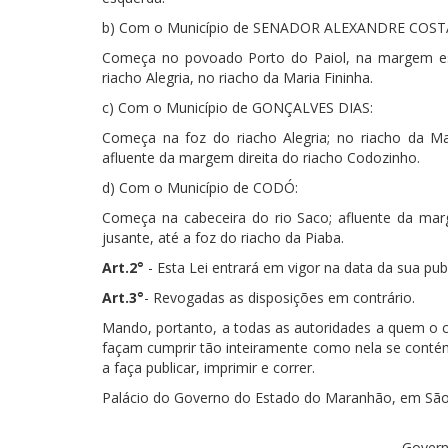
b) Com o Município de SENADOR ALEXANDRE COST
Começa no povoado Porto do Paiol, na margem esq
riacho Alegria, no riacho da Maria Fininha.
c) Com o Município de GONÇALVES DIAS:
Começa na foz do riacho Alegria; no riacho da Ma
afluente da margem direita do riacho Codozinho.
d) Com o Município de CODÓ:
Começa na cabeceira do rio Saco; afluente da marg
jusante, até a foz do riacho da Piaba.
Art.2°
- Esta Lei entrará em vigor na data da sua pub
Art.3°
- Revogadas as disposições em contrário.
Mando, portanto, a todas as autoridades a quem o
façam cumprir tão inteiramente como nela se contém
a faça publicar, imprimir e correr.
Palácio do Governo do Estado do Maranhão, em São L
Govern