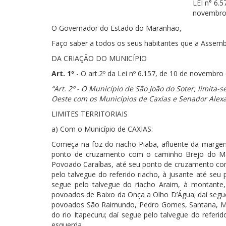
LEI n° 6.
novembro 
O Governador do Estado do Maranhão,
Faço saber a todos os seus habitantes que a Assemblé
DA CRIAÇÃO DO MUNICÍPIO
Art. 1º
- O art.2º da Lei nº 6.157, de 10 de novembro
“Art. 2º - O Município de São João do Soter, limita
Oeste com os Municípios de Caxias e Senador Alex
LIMITES TERRITORIAIS
a) Com o Município de CAXIAS:
Começa na foz do riacho Piaba, afluente da margem 
ponto de cruzamento com o caminho Brejo do Mad
Povoado Caraíbas, até seu ponto de cruzamento com 
pelo talvegue do referido riacho, à jusante até seu
segue pelo talvegue do riacho Araim, à montante,
povoados de Baixo da Onça a Olho D’Água; daí segue
povoados São Raimundo, Pedro Gomes, Santana, Mo
do rio Itapecuru; daí segue pelo talvegue do refer
esquerda.