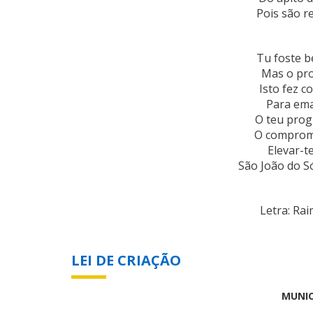
Pois são r
Tu foste b
Mas o
pro
Isto fez c
Para ema
O teu prog
O compromi
Elevar-
São João do Só
Letra: Ra
LEI DE CRIAÇÃO
MUNIC