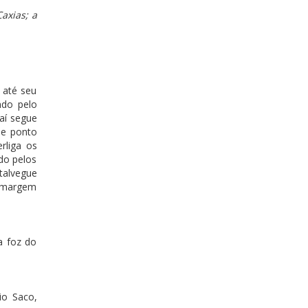
Caxias; a
 até seu
ndo pelo
aí segue
se ponto
rliga os
do pelos
talvegue
a margem
a foz do
io Saco,