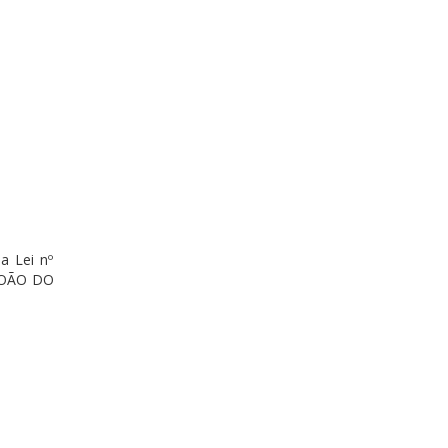
a Lei nº
 JOÃO DO