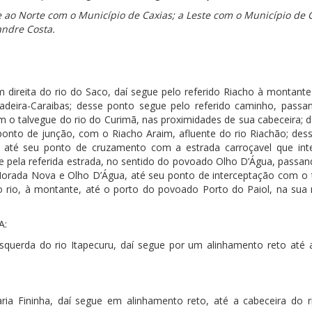
-se ao Norte com o Município de Caxias; a Leste com o Município de 
andre Costa.
direita do rio do Saco, daí segue pelo referido Riacho à montante
eira-Caraibas; desse ponto segue pelo referido caminho, passa
o talvegue do rio do Curimã, nas proximidades de sua cabeceira; d
 ponto de junção, com o Riacho Araim, afluente do rio Riachão; des
 até seu ponto de cruzamento com a estrada carroçavel que inte
 pela referida estrada, no sentido do povoado Olho D’Água, passan
rada Nova e Olho D’Água, até seu ponto de interceptação com o 
ido rio, à montante, até o porto do povoado Porto do Paiol, na su
A:
uerda do rio Itapecuru, daí segue por um alinhamento reto até 
ria Fininha, daí segue em alinhamento reto, até a cabeceira do r