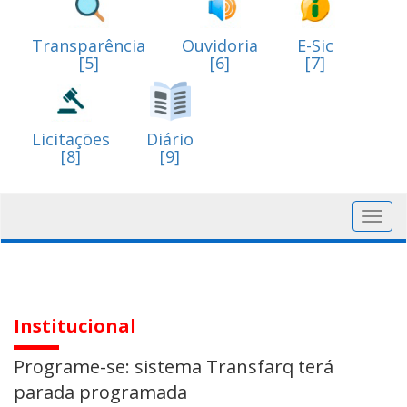
Transparência
Ouvidoria
E-Sic
[5]
[6]
[7]
Licitações
Diário
[8]
[9]
Toggl
navig
Institucional
Programe-se: sistema Transfarq terá
parada programada