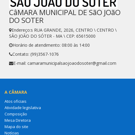
CâMARA MUNICIPAL DE SãO JOãO
DO SOTER
Endereço:s RUA GRANDE, 2026, CENTRO \ CENTRO \
SÃO JOÃO DO SÓTER - MA \ CEP: 65615000
Horário de atendimento: 08:00 às 14:00
Contato: (99)3567-1076
E-mail: camaramunicipalsaojoaodosoter@gmail.com
A CÂMARA
Atos oficiais
Atividade legislativa
Composição
Mesa Diretora
Mapa do site
Notícias