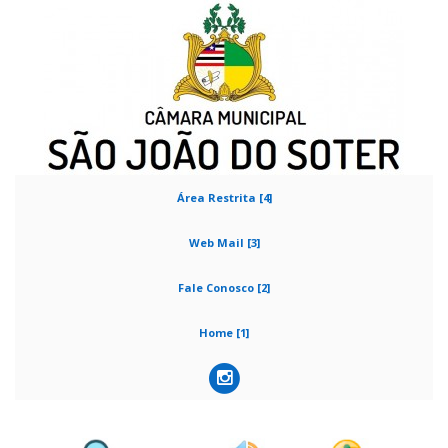
Área Restrita [4]
Web Mail [3]
Fale Conosco [2]
Home [1]