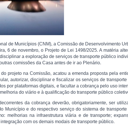
nal de Municípios (CNM), a Comissão de Desenvolvimento Ur
a, 6 de novembro, o Projeto de Lei 1498/2025. A matéria alte
isciplinar a exploração de serviços de transporte público indiv
 outras comissões da Casa antes de ir ao Plenário.
r do projeto na Comissão, acatou a emenda proposta pela ent
r, autorizar, disciplinar e fiscalizar os serviços de transporte
s por plataformas digitais, e facultar a cobrança pelo uso inte
melhoria do viário e à qualificação do transporte público coletiv
ecorrentes da cobrança deverão, obrigatoriamente, ser utili
 do Município e do respectivo serviço do sistema de transporte
o: melhorias na infraestrutura viária e de transporte; expa
 integração com os demais modais de transporte público.