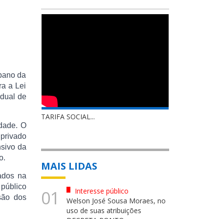
bano da
ra a Lei
idual de
TARIFA SOCIAL...
idade. O
 privado
nsivo da
o.
MAIS LIDAS
zados na
 público
Interesse público
01
nsão dos
Welson José Sousa Moraes, no
uso de suas atribuições