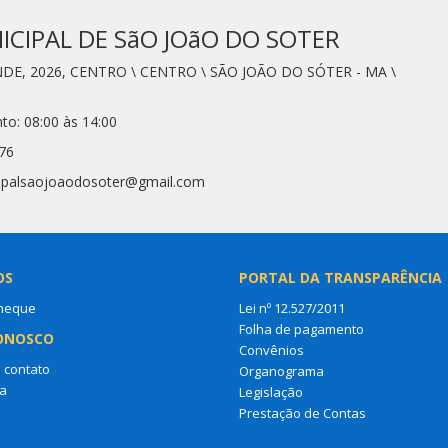
CIPAL DE SãO JOãO DO SOTER
NDE, 2026, CENTRO \ CENTRO \ SÃO JOÃO DO SÓTER - MA \
to: 08:00 às 14:00
76
cipalsaojoaodosoter@gmail.com
OS
PORTAL DA TRANSPARÊNCIA
heque
Lei nº 12.527/2011
Folha de pagamento
ONOSCO
Convênios
 contato
Organograma
a
Legislação
Prestação de Contas