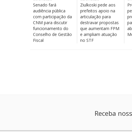
Senado fará
Ziulkoski pede aos
Pr
audiência pública
prefeitos apoio na
pe
com participação da
articulação para
pr
CNM para discutir
destravar propostas
pa
funcionamento do
que aumentam FPM
ab
Conselho de Gestão
e ampliam atuação
Mo
Fiscal
no STF
Receba noss