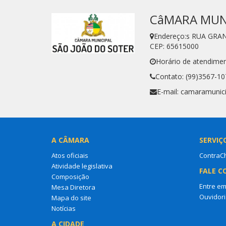
CâMARA MUNI
Endereço:s RUA GRA
CEP: 65615000
Horário de atendimen
Contato: (99)3567-10
E-mail: camaramuni
A CÂMARA
SERVIÇ
Atos oficiais
ContraC
Atividade legislativa
FALE C
Composição
Entre em
Mesa Diretora
Ouvidori
Mapa do site
Notícias
A CIDADE