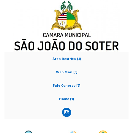
Área Restrita [4]
Web Mail [3]
Fale Conosco [2]
Home [1]