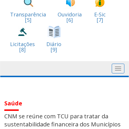
Transparência
Ouvidoria
E-Sic
[5]
[6]
[7]
Licitações
Diário
[8]
[9]
Toggl
navig
Saúde
CNM se reúne com TCU para tratar da
sustentabilidade financeira dos Municípios